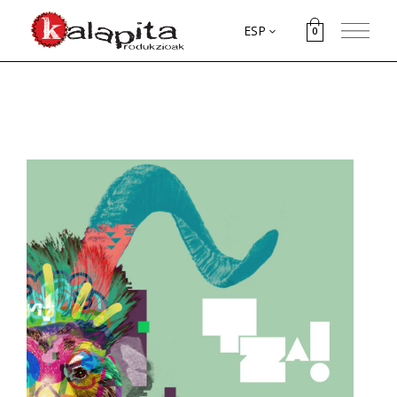
ESP
0